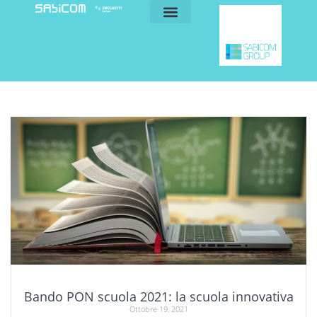
blog e news
my sabicom
Bando PON scuola 2021: la scuola innovativa
Ottobre 19, 2021