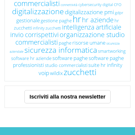
commercialisti
cybersecurity
digital CFO
connettività
digitalizzazione
digitalizzazione pmi
gdpr
hr
hr aziende
gestionale
gestione paghe
hr
intelligenza artificiale
zucchetti
infinity zucchetti
organizzazione studio
invio corrispettivi
commercialisti
risorse umane
paghe
sicurezza
sicurezza informatica
smartworking
aziendale
software paghe
software paghe
software hr aziende
professionisti
suite hr infinity
studio commercialisti
zucchetti
voip
wildix
Iscriviti alla nostra newsletter