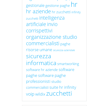
hr
gestionale
gestione paghe
hr aziende
hr zucchetti
infinity
intelligenza
zucchetti
artificiale
invio
corrispettivi
organizzazione studio
commercialisti
paghe
risorse umane
sicurezza aziendale
sicurezza
informatica
smartworking
software
software hr aziende
paghe
software paghe
professionisti
studio
suite hr infinity
commercialisti
zucchetti
voip
wildix