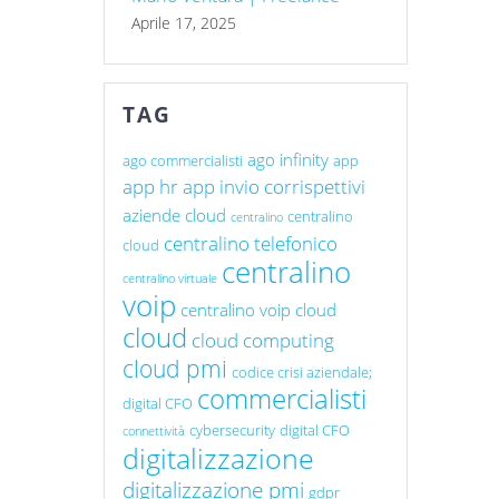
Aprile 17, 2025
TAG
ago infinity
ago commercialisti
app
app hr
app invio corrispettivi
aziende cloud
centralino
centralino
centralino telefonico
cloud
centralino
centralino virtuale
voip
centralino voip cloud
cloud
cloud computing
cloud pmi
codice crisi aziendale;
commercialisti
digital CFO
cybersecurity
digital CFO
connettività
digitalizzazione
digitalizzazione pmi
gdpr