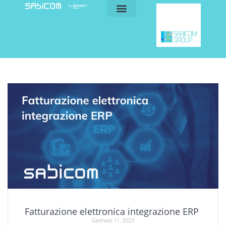
blog e news
my sabicom
Fatturazione elettronica integrazione ERP
Gennaio 11, 2023