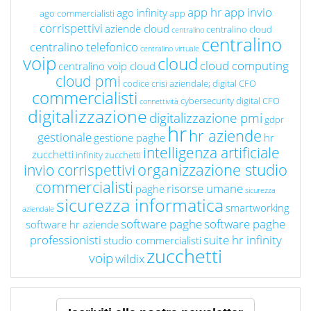
app hr
app invio
ago infinity
ago commercialisti
app
corrispettivi
aziende cloud
centralino cloud
centralino
centralino
centralino telefonico
centralino virtuale
voip
cloud
cloud computing
centralino voip cloud
cloud pmi
codice crisi aziendale; digital CFO
commercialisti
cybersecurity
digital CFO
connettività
digitalizzazione
digitalizzazione pmi
gdpr
hr
hr aziende
gestionale
gestione paghe
hr
intelligenza artificiale
zucchetti
infinity zucchetti
organizzazione studio
invio corrispettivi
commercialisti
risorse umane
paghe
sicurezza
sicurezza informatica
smartworking
aziendale
software paghe
software paghe
software hr aziende
professionisti
suite hr infinity
studio commercialisti
zucchetti
voip
wildix