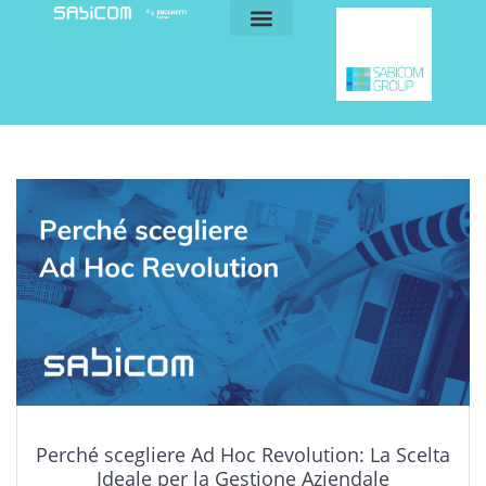
blog e news
my sabicom
Perché scegliere Ad Hoc Revolution: La Scelta
Ideale per la Gestione Aziendale