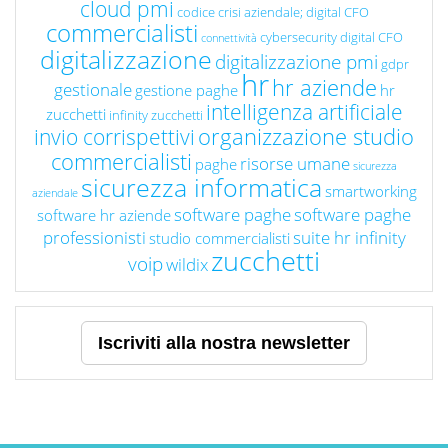
cloud pmi
codice crisi aziendale; digital CFO
commercialisti
cybersecurity
digital CFO
connettività
digitalizzazione
digitalizzazione pmi
gdpr
hr
hr aziende
gestionale
gestione paghe
hr
intelligenza artificiale
zucchetti
infinity zucchetti
organizzazione studio
invio corrispettivi
commercialisti
risorse umane
paghe
sicurezza
sicurezza informatica
smartworking
aziendale
software paghe
software paghe
software hr aziende
professionisti
suite hr infinity
studio commercialisti
zucchetti
voip
wildix
Iscriviti alla nostra newsletter