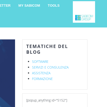
ETTER
MY SABICOM
TOOLS
TEMATICHE DEL
BLOG
SOFTWARE
SERVIZI E CONSULENZA
ASSISTENZA
FORMAZIONE
[popup_anything id="5152"]