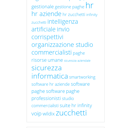
hr
gestionale
gestione paghe
hr aziende
hr zucchetti
infinity
intelligenza
zucchetti
artificiale
invio
corrispettivi
organizzazione studio
commercialisti
paghe
risorse umane
sicurezza aziendale
sicurezza
informatica
smartworking
software
software hr aziende
paghe
software paghe
professionisti
studio
suite hr infinity
commercialisti
zucchetti
voip
wildix