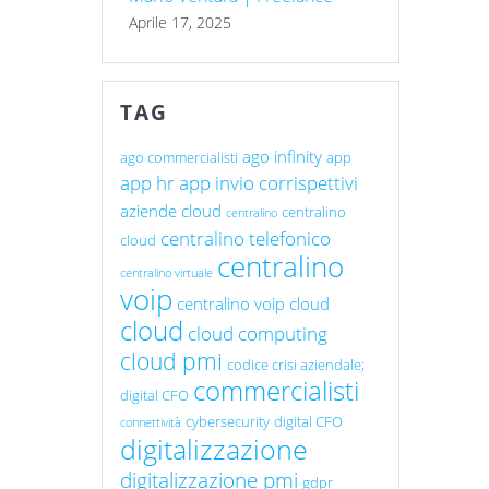
Aprile 17, 2025
TAG
ago infinity
ago commercialisti
app
app hr
app invio corrispettivi
aziende cloud
centralino
centralino
centralino telefonico
cloud
centralino
centralino virtuale
voip
centralino voip cloud
cloud
cloud computing
cloud pmi
codice crisi aziendale;
commercialisti
digital CFO
cybersecurity
digital CFO
connettività
digitalizzazione
digitalizzazione pmi
gdpr