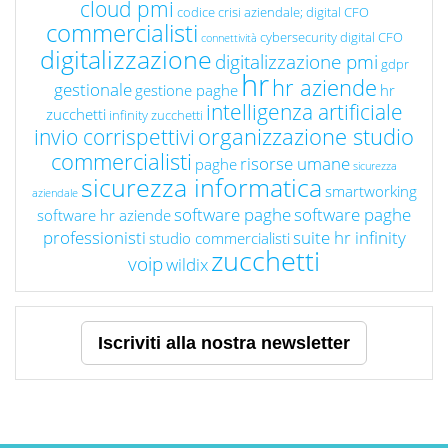
cloud pmi
codice crisi aziendale; digital CFO
commercialisti
cybersecurity
digital CFO
connettività
digitalizzazione
digitalizzazione pmi
gdpr
hr
hr aziende
gestionale
gestione paghe
hr
intelligenza artificiale
zucchetti
infinity zucchetti
organizzazione studio
invio corrispettivi
commercialisti
risorse umane
paghe
sicurezza
sicurezza informatica
smartworking
aziendale
software paghe
software paghe
software hr aziende
professionisti
suite hr infinity
studio commercialisti
zucchetti
voip
wildix
Iscriviti alla nostra newsletter