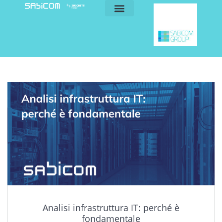
blog e news
my sabicom
Analisi infrastruttura IT: perché è
fondamentale