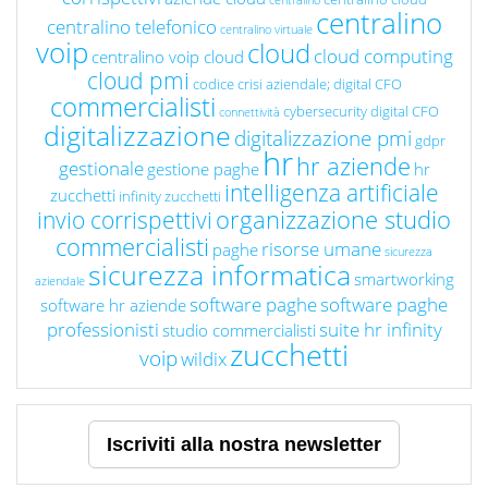
centralino
centralino
centralino telefonico
centralino virtuale
voip
cloud
cloud computing
centralino voip cloud
cloud pmi
codice crisi aziendale; digital CFO
commercialisti
cybersecurity
digital CFO
connettività
digitalizzazione
digitalizzazione pmi
gdpr
hr
hr aziende
gestionale
gestione paghe
hr
intelligenza artificiale
zucchetti
infinity zucchetti
organizzazione studio
invio corrispettivi
commercialisti
risorse umane
paghe
sicurezza
sicurezza informatica
smartworking
aziendale
software paghe
software paghe
software hr aziende
professionisti
suite hr infinity
studio commercialisti
zucchetti
voip
wildix
Iscriviti alla nostra newsletter