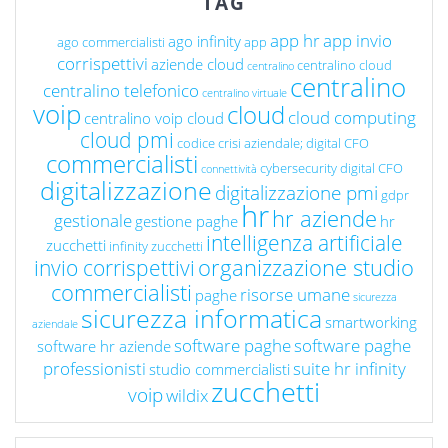
TAG
app hr
app invio
ago infinity
ago commercialisti
app
corrispettivi
aziende cloud
centralino cloud
centralino
centralino
centralino telefonico
centralino virtuale
voip
cloud
cloud computing
centralino voip cloud
cloud pmi
codice crisi aziendale; digital CFO
commercialisti
cybersecurity
digital CFO
connettività
digitalizzazione
digitalizzazione pmi
gdpr
hr
hr aziende
gestionale
gestione paghe
hr
intelligenza artificiale
zucchetti
infinity zucchetti
organizzazione studio
invio corrispettivi
commercialisti
risorse umane
paghe
sicurezza
sicurezza informatica
smartworking
aziendale
software paghe
software paghe
software hr aziende
professionisti
suite hr infinity
studio commercialisti
zucchetti
voip
wildix