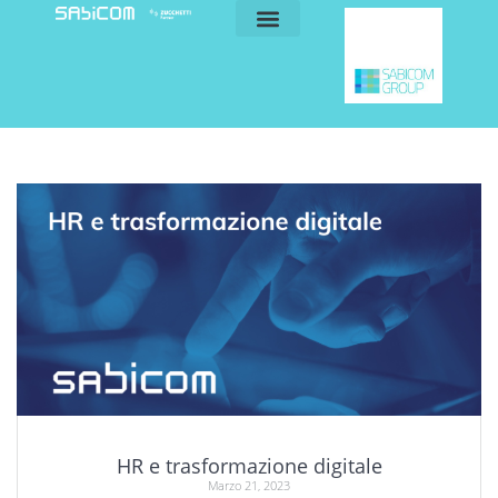
blog e news
my sabicom
HR e trasformazione digitale
Marzo 21, 2023