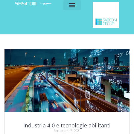
blog e news
my sabicom
Industria 4.0 e tecnologie abilitanti
Settembre 7, 2021