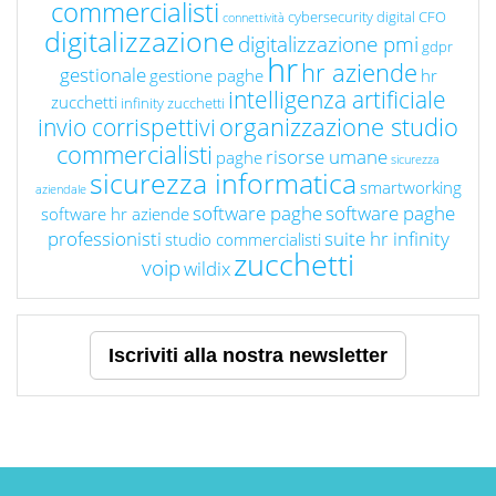
commercialisti
cybersecurity
digital CFO
connettività
digitalizzazione
digitalizzazione pmi
gdpr
hr
hr aziende
gestionale
gestione paghe
hr
intelligenza artificiale
zucchetti
infinity zucchetti
organizzazione studio
invio corrispettivi
commercialisti
risorse umane
paghe
sicurezza
sicurezza informatica
smartworking
aziendale
software paghe
software paghe
software hr aziende
professionisti
suite hr infinity
studio commercialisti
zucchetti
voip
wildix
Iscriviti alla nostra newsletter