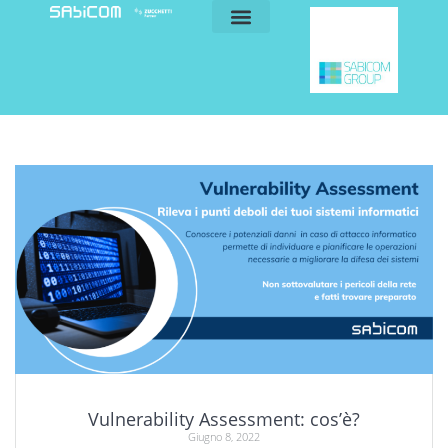
blog e news
my sabicom
Vulnerability Assessment: cos’è?
Giugno 8, 2022