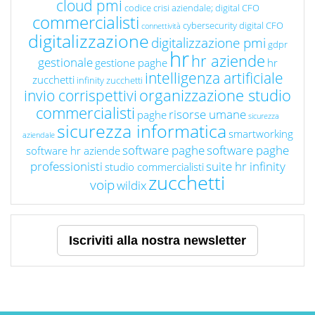
cloud pmi
codice crisi aziendale; digital CFO
commercialisti
cybersecurity
digital CFO
connettività
digitalizzazione
digitalizzazione pmi
gdpr
hr
hr aziende
gestionale
gestione paghe
hr
intelligenza artificiale
zucchetti
infinity zucchetti
organizzazione studio
invio corrispettivi
commercialisti
risorse umane
paghe
sicurezza
sicurezza informatica
smartworking
aziendale
software paghe
software paghe
software hr aziende
professionisti
suite hr infinity
studio commercialisti
zucchetti
voip
wildix
Iscriviti alla nostra newsletter