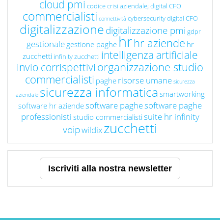
cloud pmi
codice crisi aziendale; digital CFO
commercialisti
cybersecurity
digital CFO
connettività
digitalizzazione
digitalizzazione pmi
gdpr
hr
hr aziende
gestionale
gestione paghe
hr
intelligenza artificiale
zucchetti
infinity zucchetti
organizzazione studio
invio corrispettivi
commercialisti
risorse umane
paghe
sicurezza
sicurezza informatica
smartworking
aziendale
software paghe
software paghe
software hr aziende
professionisti
suite hr infinity
studio commercialisti
zucchetti
voip
wildix
Iscriviti alla nostra newsletter