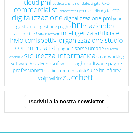
cloud pmi
codice crisi aziendale; digital CFO
commercialisti
cybersecurity
digital CFO
connettività
digitalizzazione
digitalizzazione pmi
gdpr
hr
hr aziende
gestionale
gestione paghe
hr
intelligenza artificiale
zucchetti
infinity zucchetti
organizzazione studio
invio corrispettivi
commercialisti
risorse umane
paghe
sicurezza
sicurezza informatica
smartworking
aziendale
software paghe
software paghe
software hr aziende
professionisti
suite hr infinity
studio commercialisti
zucchetti
voip
wildix
Iscriviti alla nostra newsletter