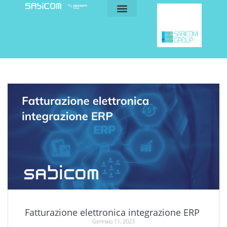
blog e news
my sabicom
Fatturazione elettronica integrazione ERP
Gennaio 11, 2023