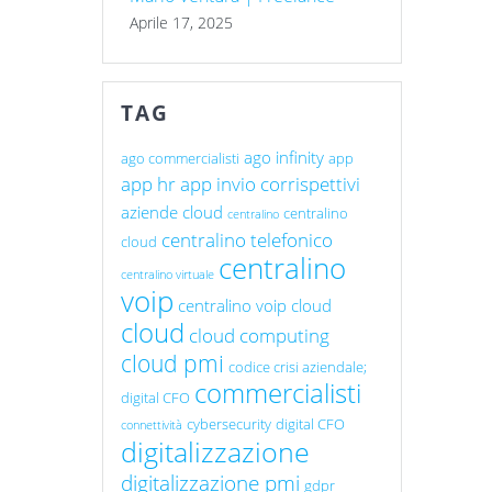
Aprile 17, 2025
TAG
ago infinity
ago commercialisti
app
app hr
app invio corrispettivi
aziende cloud
centralino
centralino
centralino telefonico
cloud
centralino
centralino virtuale
voip
centralino voip cloud
cloud
cloud computing
cloud pmi
codice crisi aziendale;
commercialisti
digital CFO
cybersecurity
digital CFO
connettività
digitalizzazione
digitalizzazione pmi
gdpr