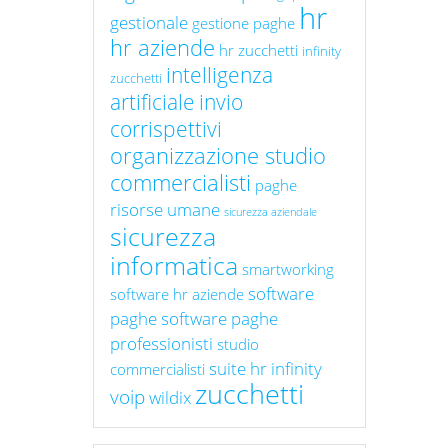
hr
gestionale
gestione paghe
hr aziende
hr zucchetti
infinity
intelligenza
zucchetti
artificiale
invio
corrispettivi
organizzazione studio
commercialisti
paghe
risorse umane
sicurezza aziendale
sicurezza
informatica
smartworking
software
software hr aziende
paghe
software paghe
professionisti
studio
suite hr infinity
commercialisti
zucchetti
voip
wildix