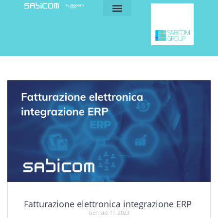
blog e news
my sabicom
Fatturazione elettronica integrazione ERP
Gennaio 11, 2023