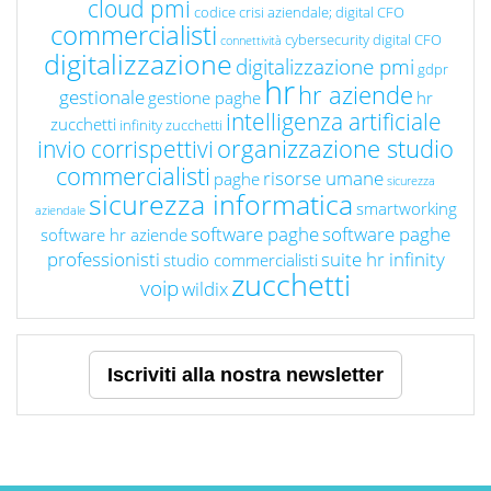
cloud pmi
codice crisi aziendale; digital CFO
commercialisti
cybersecurity
digital CFO
connettività
digitalizzazione
digitalizzazione pmi
gdpr
hr
hr aziende
gestionale
gestione paghe
hr
intelligenza artificiale
zucchetti
infinity zucchetti
organizzazione studio
invio corrispettivi
commercialisti
risorse umane
paghe
sicurezza
sicurezza informatica
smartworking
aziendale
software paghe
software paghe
software hr aziende
professionisti
suite hr infinity
studio commercialisti
zucchetti
voip
wildix
Iscriviti alla nostra newsletter