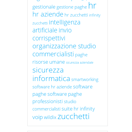
hr
gestionale
gestione paghe
hr aziende
hr zucchetti
infinity
intelligenza
zucchetti
artificiale
invio
corrispettivi
organizzazione studio
commercialisti
paghe
risorse umane
sicurezza aziendale
sicurezza
informatica
smartworking
software
software hr aziende
paghe
software paghe
professionisti
studio
suite hr infinity
commercialisti
zucchetti
voip
wildix