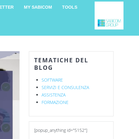
ETTER
MY SABICOM
TOOLS
TEMATICHE DEL
BLOG
SOFTWARE
SERVIZI E CONSULENZA
ASSISTENZA
FORMAZIONE
[popup_anything id="5152"]