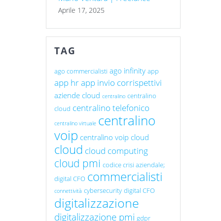
Aprile 17, 2025
TAG
ago infinity
ago commercialisti
app
app hr
app invio corrispettivi
aziende cloud
centralino
centralino
centralino telefonico
cloud
centralino
centralino virtuale
voip
centralino voip cloud
cloud
cloud computing
cloud pmi
codice crisi aziendale;
commercialisti
digital CFO
cybersecurity
digital CFO
connettività
digitalizzazione
digitalizzazione pmi
gdpr