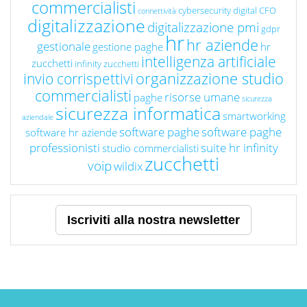
commercialisti
cybersecurity
digital CFO
connettività
digitalizzazione
digitalizzazione pmi
gdpr
hr
hr aziende
gestionale
gestione paghe
hr
intelligenza artificiale
zucchetti
infinity zucchetti
organizzazione studio
invio corrispettivi
commercialisti
risorse umane
paghe
sicurezza
sicurezza informatica
smartworking
aziendale
software paghe
software paghe
software hr aziende
professionisti
suite hr infinity
studio commercialisti
zucchetti
voip
wildix
Iscriviti alla nostra newsletter