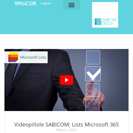
blog e news
my sabicom
Videopillole SABICOM: Lists Microsoft 365
Marzo 2, 2022