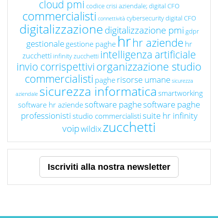
cloud pmi
codice crisi aziendale; digital CFO
commercialisti
cybersecurity
digital CFO
connettività
digitalizzazione
digitalizzazione pmi
gdpr
hr
hr aziende
gestionale
gestione paghe
hr
intelligenza artificiale
zucchetti
infinity zucchetti
organizzazione studio
invio corrispettivi
commercialisti
risorse umane
paghe
sicurezza
sicurezza informatica
smartworking
aziendale
software paghe
software paghe
software hr aziende
professionisti
suite hr infinity
studio commercialisti
zucchetti
voip
wildix
Iscriviti alla nostra newsletter