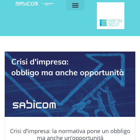
blog e news
my sabicom
Crisi d’impresa: la normativa pone un obbligo
ma anche un’opportunità