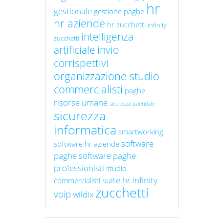
hr
gestionale
gestione paghe
hr aziende
hr zucchetti
infinity
intelligenza
zucchetti
artificiale
invio
corrispettivi
organizzazione studio
commercialisti
paghe
risorse umane
sicurezza aziendale
sicurezza
informatica
smartworking
software
software hr aziende
paghe
software paghe
professionisti
studio
suite hr infinity
commercialisti
zucchetti
voip
wildix