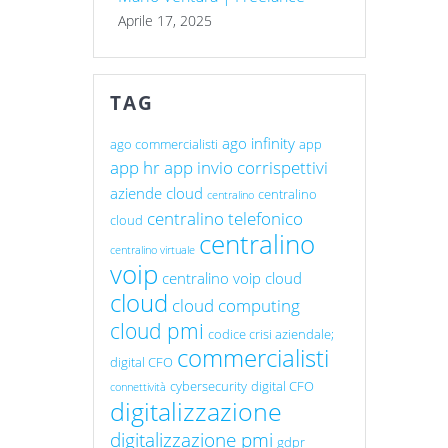
Aprile 17, 2025
TAG
ago infinity
ago commercialisti
app
app hr
app invio corrispettivi
aziende cloud
centralino
centralino
centralino telefonico
cloud
centralino
centralino virtuale
voip
centralino voip cloud
cloud
cloud computing
cloud pmi
codice crisi aziendale;
commercialisti
digital CFO
cybersecurity
digital CFO
connettività
digitalizzazione
digitalizzazione pmi
gdpr