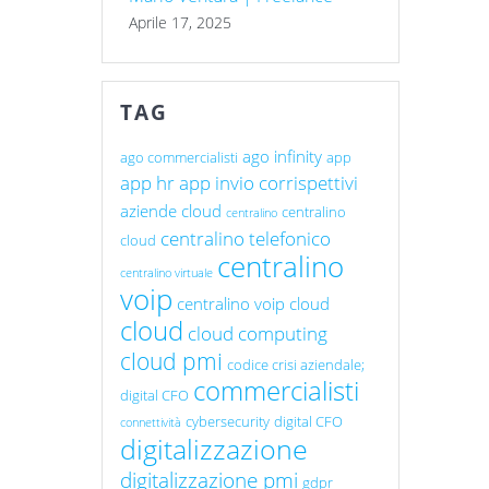
Aprile 17, 2025
TAG
ago infinity
ago commercialisti
app
app hr
app invio corrispettivi
aziende cloud
centralino
centralino
centralino telefonico
cloud
centralino
centralino virtuale
voip
centralino voip cloud
cloud
cloud computing
cloud pmi
codice crisi aziendale;
commercialisti
digital CFO
cybersecurity
digital CFO
connettività
digitalizzazione
digitalizzazione pmi
gdpr