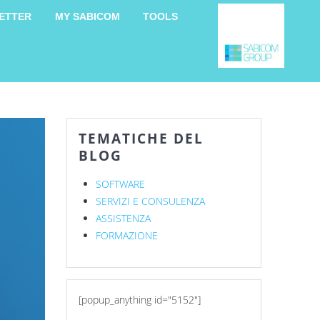
ETTER
MY SABICOM
TOOLS
TEMATICHE DEL
BLOG
SOFTWARE
SERVIZI E CONSULENZA
ASSISTENZA
FORMAZIONE
[popup_anything id="5152"]