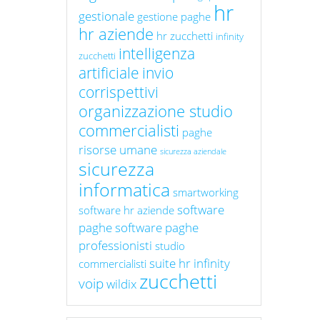
hr
gestionale
gestione paghe
hr aziende
hr zucchetti
infinity
intelligenza
zucchetti
artificiale
invio
corrispettivi
organizzazione studio
commercialisti
paghe
risorse umane
sicurezza aziendale
sicurezza
informatica
smartworking
software
software hr aziende
paghe
software paghe
professionisti
studio
suite hr infinity
commercialisti
zucchetti
voip
wildix