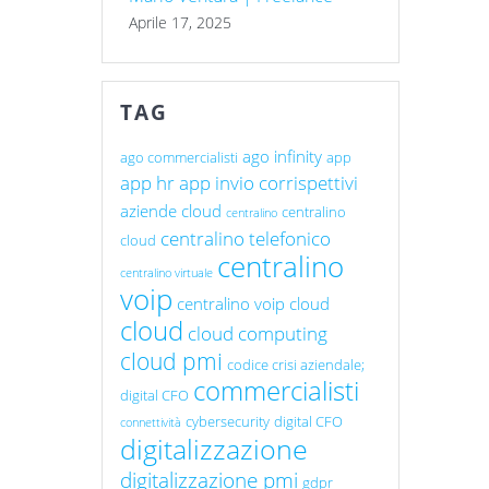
Aprile 17, 2025
TAG
ago infinity
ago commercialisti
app
app hr
app invio corrispettivi
aziende cloud
centralino
centralino
centralino telefonico
cloud
centralino
centralino virtuale
voip
centralino voip cloud
cloud
cloud computing
cloud pmi
codice crisi aziendale;
commercialisti
digital CFO
cybersecurity
digital CFO
connettività
digitalizzazione
digitalizzazione pmi
gdpr