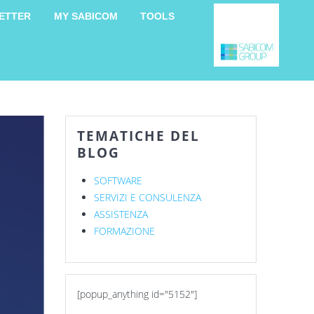
ETTER
MY SABICOM
TOOLS
TEMATICHE DEL
BLOG
SOFTWARE
SERVIZI E CONSULENZA
ASSISTENZA
FORMAZIONE
[popup_anything id="5152"]