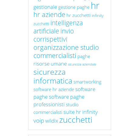
hr
gestionale
gestione paghe
hr aziende
hr zucchetti
infinity
intelligenza
zucchetti
artificiale
invio
corrispettivi
organizzazione studio
commercialisti
paghe
risorse umane
sicurezza aziendale
sicurezza
informatica
smartworking
software
software hr aziende
paghe
software paghe
professionisti
studio
suite hr infinity
commercialisti
zucchetti
voip
wildix