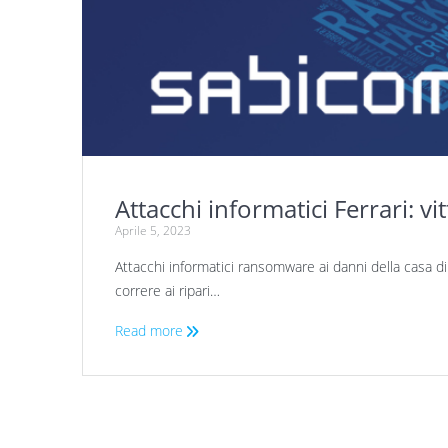
Attacchi informatici Ferrari: 
Aprile 5, 2023
Attacchi informatici ransomware ai danni della casa di
correre ai ripari…
Read more