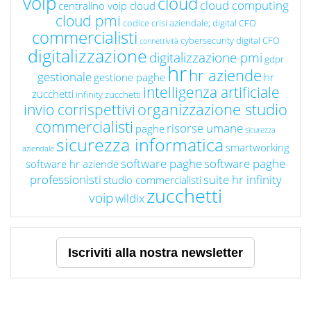
voip
cloud
cloud computing
centralino voip cloud
cloud pmi
codice crisi aziendale; digital CFO
commercialisti
cybersecurity
digital CFO
connettività
digitalizzazione
digitalizzazione pmi
gdpr
hr
hr aziende
gestionale
gestione paghe
hr
intelligenza artificiale
zucchetti
infinity zucchetti
organizzazione studio
invio corrispettivi
commercialisti
risorse umane
paghe
sicurezza
sicurezza informatica
smartworking
aziendale
software paghe
software paghe
software hr aziende
professionisti
suite hr infinity
studio commercialisti
zucchetti
voip
wildix
Iscriviti alla nostra newsletter