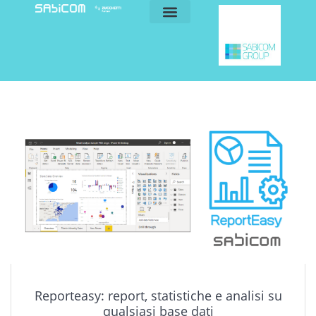
blog e news
my sabicom
Reporteasy: report, statistiche e analisi su
qualsiasi base dati