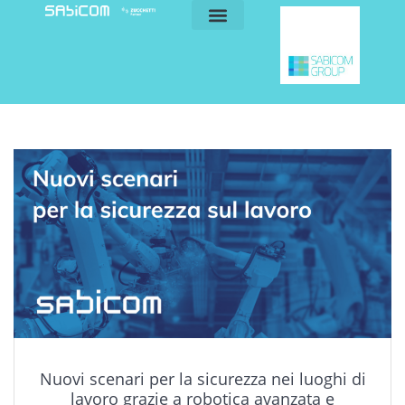
blog e news
my sabicom
Nuovi scenari per la sicurezza nei luoghi di
lavoro grazie a robotica avanzata e