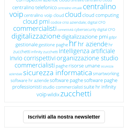
centralino cloud
centralino
centralino
centralino telefonico
centralino virtuale
voip
cloud
cloud computing
centralino voip cloud
cloud pmi
codice crisi aziendale; digital CFO
commercialisti
cybersecurity
digital CFO
connettività
digitalizzazione
digitalizzazione pmi
gdpr
hr
hr aziende
gestionale
gestione paghe
hr
intelligenza artificiale
zucchetti
infinity zucchetti
organizzazione studio
invio corrispettivi
commercialisti
risorse umane
paghe
sicurezza
sicurezza informatica
smartworking
aziendale
software paghe
software paghe
software hr aziende
professionisti
suite hr infinity
studio commercialisti
zucchetti
voip
wildix
Iscriviti alla nostra newsletter