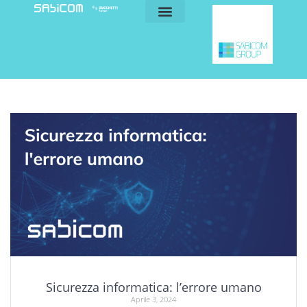
blog e news
my sabicom
Sicurezza informatica: l’errore umano
Aprile 3, 2024