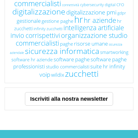
commercialisti
cybersecurity
digital CFO
connettività
digitalizzazione
digitalizzazione pmi
gdpr
hr
hr aziende
gestionale
gestione paghe
hr
intelligenza artificiale
zucchetti
infinity zucchetti
organizzazione studio
invio corrispettivi
commercialisti
risorse umane
paghe
sicurezza
sicurezza informatica
smartworking
aziendale
software paghe
software paghe
software hr aziende
professionisti
suite hr infinity
studio commercialisti
zucchetti
voip
wildix
Iscriviti alla nostra newsletter