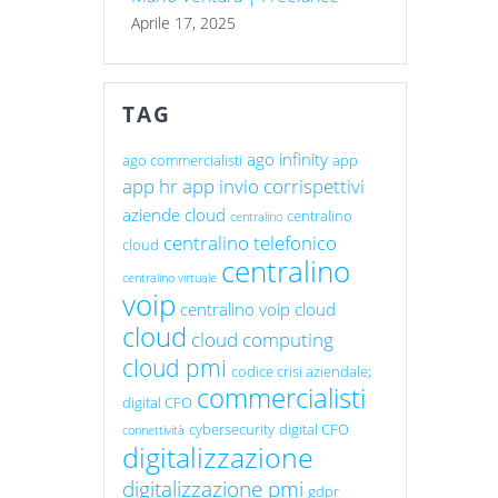
Aprile 17, 2025
TAG
ago infinity
ago commercialisti
app
app hr
app invio corrispettivi
aziende cloud
centralino
centralino
centralino telefonico
cloud
centralino
centralino virtuale
voip
centralino voip cloud
cloud
cloud computing
cloud pmi
codice crisi aziendale;
commercialisti
digital CFO
cybersecurity
digital CFO
connettività
digitalizzazione
digitalizzazione pmi
gdpr