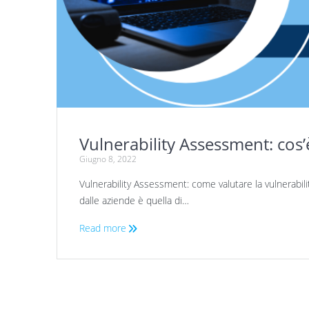
Vulnerability Assessment: cos’
Giugno 8, 2022
Vulnerability Assessment: come valutare la vulnerabili
dalle aziende è quella di…
Read more