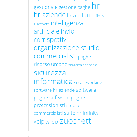
hr
gestionale
gestione paghe
hr aziende
hr zucchetti
infinity
intelligenza
zucchetti
artificiale
invio
corrispettivi
organizzazione studio
commercialisti
paghe
risorse umane
sicurezza aziendale
sicurezza
informatica
smartworking
software
software hr aziende
paghe
software paghe
professionisti
studio
suite hr infinity
commercialisti
zucchetti
voip
wildix