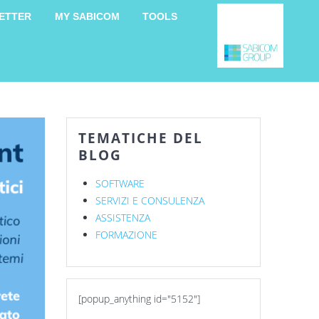
ETTER
MY SABICOM
TOOLS
TEMATICHE DEL
BLOG
SOFTWARE
SERVIZI E CONSULENZA
ASSISTENZA
FORMAZIONE
[popup_anything id="5152"]