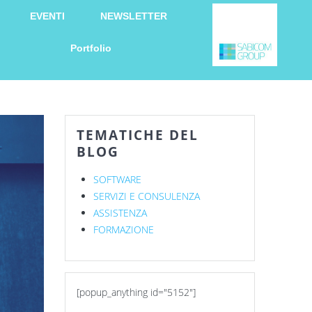
EVENTI
NEWSLETTER
Portfolio
TEMATICHE DEL
BLOG
SOFTWARE
SERVIZI E CONSULENZA
ASSISTENZA
FORMAZIONE
[popup_anything id="5152"]