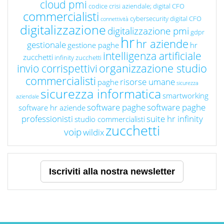
cloud pmi
codice crisi aziendale; digital CFO
commercialisti
cybersecurity
digital CFO
connettività
digitalizzazione
digitalizzazione pmi
gdpr
hr
hr aziende
gestionale
gestione paghe
hr
intelligenza artificiale
zucchetti
infinity zucchetti
organizzazione studio
invio corrispettivi
commercialisti
risorse umane
paghe
sicurezza
sicurezza informatica
smartworking
aziendale
software paghe
software paghe
software hr aziende
professionisti
suite hr infinity
studio commercialisti
zucchetti
voip
wildix
Iscriviti alla nostra newsletter