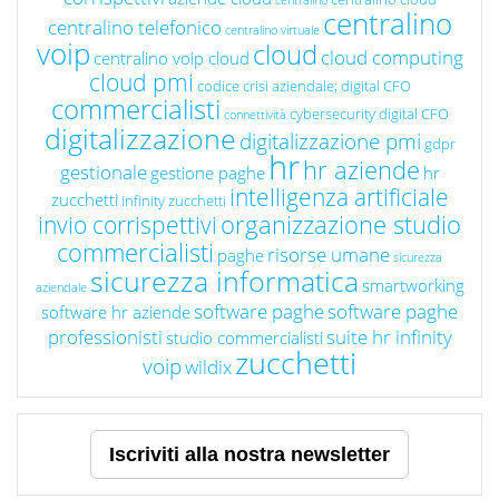
centralino
centralino
centralino telefonico
centralino virtuale
voip
cloud
cloud computing
centralino voip cloud
cloud pmi
codice crisi aziendale; digital CFO
commercialisti
cybersecurity
digital CFO
connettività
digitalizzazione
digitalizzazione pmi
gdpr
hr
hr aziende
gestionale
gestione paghe
hr
intelligenza artificiale
zucchetti
infinity zucchetti
organizzazione studio
invio corrispettivi
commercialisti
risorse umane
paghe
sicurezza
sicurezza informatica
smartworking
aziendale
software paghe
software paghe
software hr aziende
professionisti
suite hr infinity
studio commercialisti
zucchetti
voip
wildix
Iscriviti alla nostra newsletter