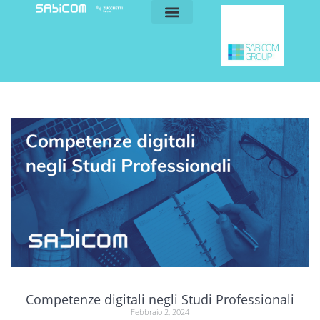
blog e news
my sabicom
Competenze digitali negli Studi Professionali
Febbraio 2, 2024