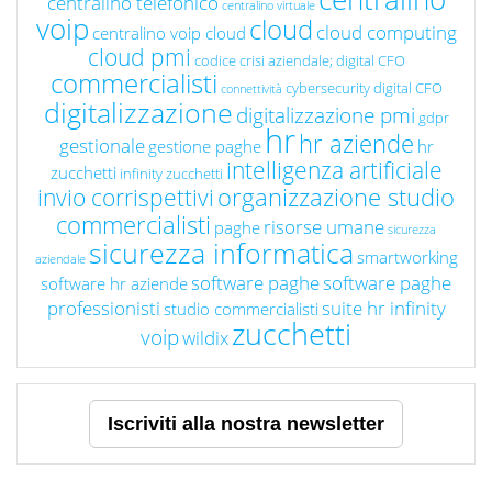
centralino telefonico
centralino virtuale
voip
cloud
cloud computing
centralino voip cloud
cloud pmi
codice crisi aziendale; digital CFO
commercialisti
cybersecurity
digital CFO
connettività
digitalizzazione
digitalizzazione pmi
gdpr
hr
hr aziende
gestionale
gestione paghe
hr
intelligenza artificiale
zucchetti
infinity zucchetti
organizzazione studio
invio corrispettivi
commercialisti
risorse umane
paghe
sicurezza
sicurezza informatica
smartworking
aziendale
software paghe
software paghe
software hr aziende
professionisti
suite hr infinity
studio commercialisti
zucchetti
voip
wildix
Iscriviti alla nostra newsletter