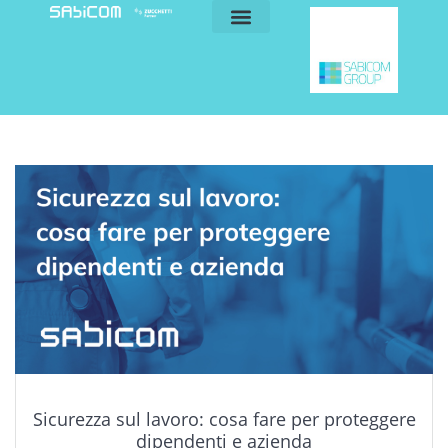
blog e news
my sabicom
Sicurezza sul lavoro: cosa fare per proteggere
dipendenti e azienda