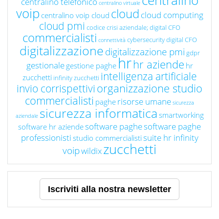
centralino
centralino telefonico
centralino virtuale
voip
cloud
cloud computing
centralino voip cloud
cloud pmi
codice crisi aziendale; digital CFO
commercialisti
cybersecurity
digital CFO
connettività
digitalizzazione
digitalizzazione pmi
gdpr
hr
hr aziende
gestionale
gestione paghe
hr
intelligenza artificiale
zucchetti
infinity zucchetti
organizzazione studio
invio corrispettivi
commercialisti
risorse umane
paghe
sicurezza
sicurezza informatica
smartworking
aziendale
software paghe
software paghe
software hr aziende
professionisti
suite hr infinity
studio commercialisti
zucchetti
voip
wildix
Iscriviti alla nostra newsletter