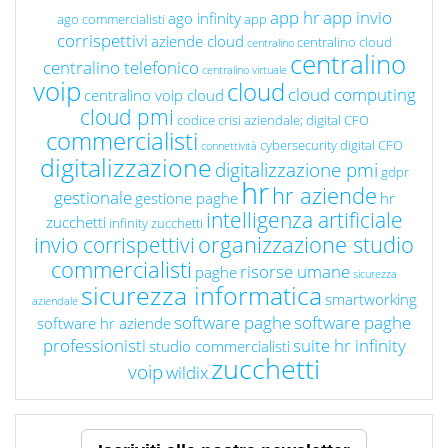
app hr
app invio
ago infinity
ago commercialisti
app
corrispettivi
aziende cloud
centralino cloud
centralino
centralino
centralino telefonico
centralino virtuale
voip
cloud
cloud computing
centralino voip cloud
cloud pmi
codice crisi aziendale; digital CFO
commercialisti
cybersecurity
digital CFO
connettività
digitalizzazione
digitalizzazione pmi
gdpr
hr
hr aziende
gestionale
gestione paghe
hr
intelligenza artificiale
zucchetti
infinity zucchetti
organizzazione studio
invio corrispettivi
commercialisti
risorse umane
paghe
sicurezza
sicurezza informatica
smartworking
aziendale
software paghe
software paghe
software hr aziende
professionisti
suite hr infinity
studio commercialisti
zucchetti
voip
wildix