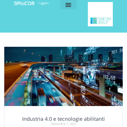
blog e news
my sabicom
Industria 4.0 e tecnologie abilitanti
Settembre 7, 2021