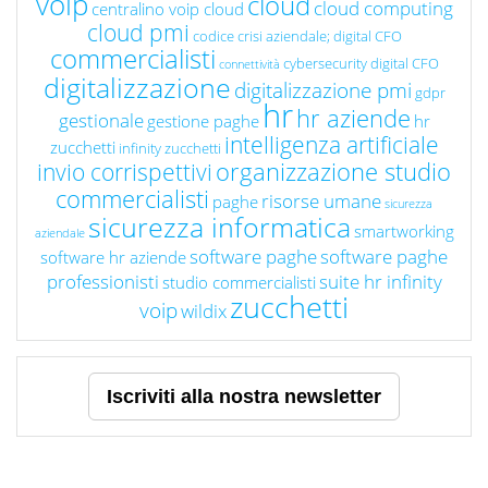
voip
cloud
cloud computing
centralino voip cloud
cloud pmi
codice crisi aziendale; digital CFO
commercialisti
cybersecurity
digital CFO
connettività
digitalizzazione
digitalizzazione pmi
gdpr
hr
hr aziende
gestionale
gestione paghe
hr
intelligenza artificiale
zucchetti
infinity zucchetti
organizzazione studio
invio corrispettivi
commercialisti
risorse umane
paghe
sicurezza
sicurezza informatica
smartworking
aziendale
software paghe
software paghe
software hr aziende
professionisti
suite hr infinity
studio commercialisti
zucchetti
voip
wildix
Iscriviti alla nostra newsletter