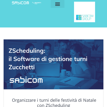
blog e news
my sabicom
Organizzare i turni delle festività di Natale
con ZScheduling