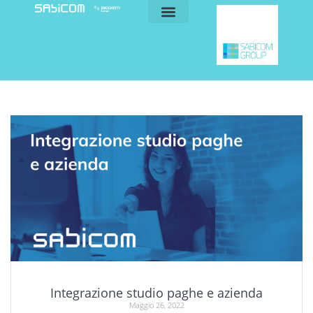
blog e news
my sabicom
Integrazione studio paghe e azienda
Maggio 26, 2022