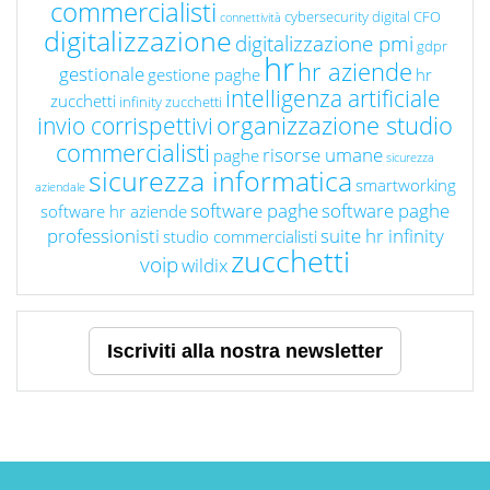
commercialisti
cybersecurity
digital CFO
connettività
digitalizzazione
digitalizzazione pmi
gdpr
hr
hr aziende
gestionale
gestione paghe
hr
intelligenza artificiale
zucchetti
infinity zucchetti
organizzazione studio
invio corrispettivi
commercialisti
risorse umane
paghe
sicurezza
sicurezza informatica
smartworking
aziendale
software paghe
software paghe
software hr aziende
professionisti
suite hr infinity
studio commercialisti
zucchetti
voip
wildix
Iscriviti alla nostra newsletter