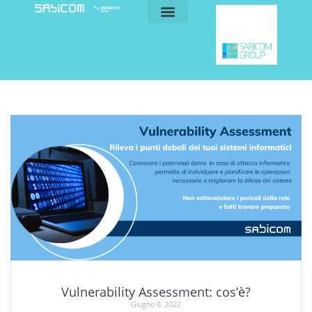
blog e news
my sabicom
Vulnerability Assessment: cos’è?
Giugno 8, 2022