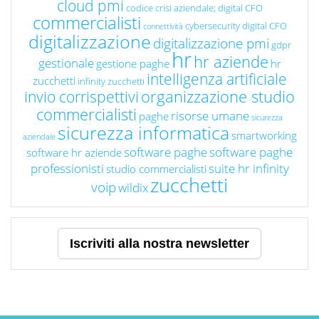
cloud pmi
codice crisi aziendale; digital CFO
commercialisti
cybersecurity
digital CFO
connettività
digitalizzazione
digitalizzazione pmi
gdpr
hr
hr aziende
gestionale
gestione paghe
hr
intelligenza artificiale
zucchetti
infinity zucchetti
organizzazione studio
invio corrispettivi
commercialisti
risorse umane
paghe
sicurezza
sicurezza informatica
smartworking
aziendale
software paghe
software paghe
software hr aziende
professionisti
suite hr infinity
studio commercialisti
zucchetti
voip
wildix
Iscriviti alla nostra newsletter