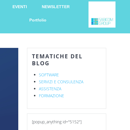
EVENTI
NEWSLETTER
Portfolio
TEMATICHE DEL
BLOG
SOFTWARE
SERVIZI E CONSULENZA
ASSISTENZA
FORMAZIONE
[popup_anything id="5152"]