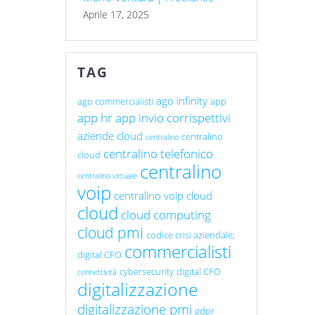
Aprile 17, 2025
TAG
ago infinity
ago commercialisti
app
app hr
app invio corrispettivi
aziende cloud
centralino
centralino
centralino telefonico
cloud
centralino
centralino virtuale
voip
centralino voip cloud
cloud
cloud computing
cloud pmi
codice crisi aziendale;
commercialisti
digital CFO
cybersecurity
digital CFO
connettività
digitalizzazione
digitalizzazione pmi
gdpr