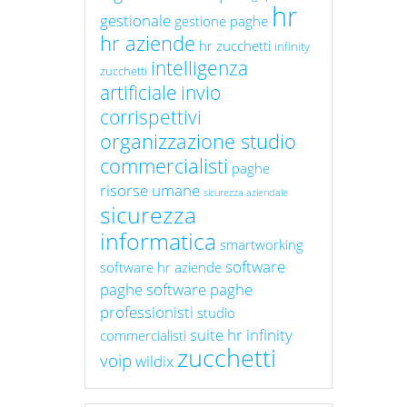
hr
gestionale
gestione paghe
hr aziende
hr zucchetti
infinity
intelligenza
zucchetti
artificiale
invio
corrispettivi
organizzazione studio
commercialisti
paghe
risorse umane
sicurezza aziendale
sicurezza
informatica
smartworking
software
software hr aziende
paghe
software paghe
professionisti
studio
suite hr infinity
commercialisti
zucchetti
voip
wildix