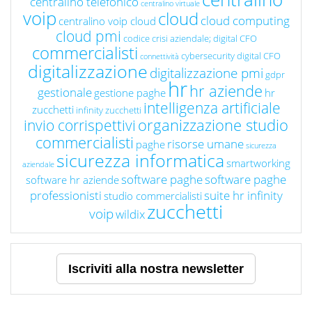
centralino telefonico
centralino virtuale
voip
cloud
cloud computing
centralino voip cloud
cloud pmi
codice crisi aziendale; digital CFO
commercialisti
cybersecurity
digital CFO
connettività
digitalizzazione
digitalizzazione pmi
gdpr
hr
hr aziende
gestionale
gestione paghe
hr
intelligenza artificiale
zucchetti
infinity zucchetti
organizzazione studio
invio corrispettivi
commercialisti
risorse umane
paghe
sicurezza
sicurezza informatica
smartworking
aziendale
software paghe
software paghe
software hr aziende
professionisti
suite hr infinity
studio commercialisti
zucchetti
voip
wildix
Iscriviti alla nostra newsletter