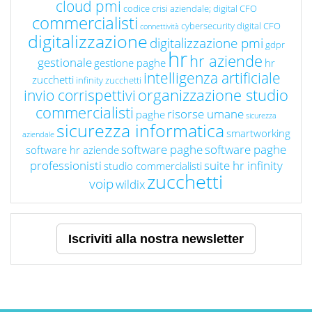
cloud pmi
codice crisi aziendale; digital CFO
commercialisti
cybersecurity
digital CFO
connettività
digitalizzazione
digitalizzazione pmi
gdpr
hr
hr aziende
gestionale
gestione paghe
hr
intelligenza artificiale
zucchetti
infinity zucchetti
organizzazione studio
invio corrispettivi
commercialisti
risorse umane
paghe
sicurezza
sicurezza informatica
smartworking
aziendale
software paghe
software paghe
software hr aziende
professionisti
suite hr infinity
studio commercialisti
zucchetti
voip
wildix
Iscriviti alla nostra newsletter