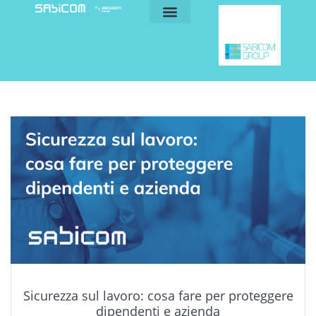
blog e news
my sabicom
Sicurezza sul lavoro: cosa fare per proteggere
dipendenti e azienda