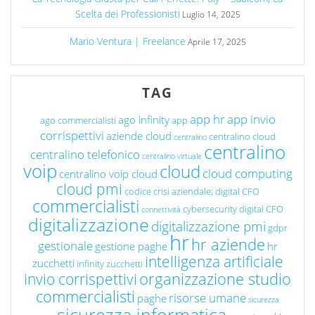
Scelta dei Professionisti
Luglio 14, 2025
Mario Ventura | Freelance
Aprile 17, 2025
TAG
app hr
app invio
ago infinity
ago commercialisti
app
corrispettivi
aziende cloud
centralino cloud
centralino
centralino
centralino telefonico
centralino virtuale
voip
cloud
cloud computing
centralino voip cloud
cloud pmi
codice crisi aziendale; digital CFO
commercialisti
cybersecurity
digital CFO
connettività
digitalizzazione
digitalizzazione pmi
gdpr
hr
hr aziende
gestionale
gestione paghe
hr
intelligenza artificiale
zucchetti
infinity zucchetti
organizzazione studio
invio corrispettivi
commercialisti
risorse umane
paghe
sicurezza
sicurezza informatica