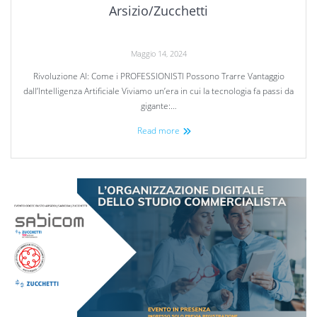
Arsizio/Zucchetti
Maggio 14, 2024
Rivoluzione AI: Come i PROFESSIONISTI Possono Trarre Vantaggio
dall’Intelligenza Artificiale Viviamo un’era in cui la tecnologia fa passi da
gigante:…
Read more