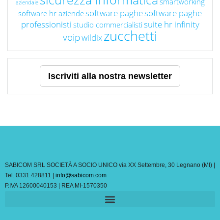
smartworking
aziendale
software paghe
software paghe
software hr aziende
professionisti
suite hr infinity
studio commercialisti
zucchetti
voip
wildix
Iscriviti alla nostra newsletter
SABICOM SRL SOCIETÀ A SOCIO UNICO via XX Settembre, 30 Legnano (MI) |
Tel. 0331.428811 |
info@sabicom.com
P.IVA 12600040153 | REA MI-1570350