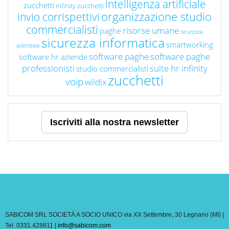
intelligenza artificiale
zucchetti
infinity zucchetti
organizzazione studio
invio corrispettivi
commercialisti
risorse umane
paghe
sicurezza
sicurezza informatica
smartworking
aziendale
software paghe
software paghe
software hr aziende
professionisti
suite hr infinity
studio commercialisti
zucchetti
voip
wildix
Iscriviti alla nostra newsletter
SABICOM SRL SOCIETÀ A SOCIO UNICO via XX Settembre, 30 Legnano (MI) |
Tel. 0331.428811 |
info@sabicom.com