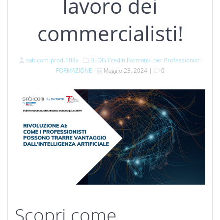
lavoro dei
commercialisti!
sabicom-prod-104x
BLOG
Crediti Formativi per Professionisti
FORMAZIONE
Maggio 23, 2024
|
0
Scopri come