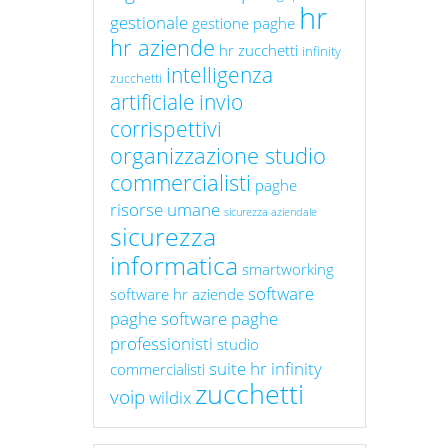
hr
gestionale
gestione paghe
hr aziende
hr zucchetti
infinity
intelligenza
zucchetti
artificiale
invio
corrispettivi
organizzazione studio
commercialisti
paghe
risorse umane
sicurezza aziendale
sicurezza
informatica
smartworking
software
software hr aziende
paghe
software paghe
professionisti
studio
suite hr infinity
commercialisti
zucchetti
voip
wildix