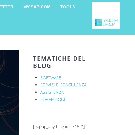
ETTER
MY SABICOM
TOOLS
TEMATICHE DEL
BLOG
SOFTWARE
SERVIZI E CONSULENZA
ASSISTENZA
FORMAZIONE
[popup_anything id="5152"]