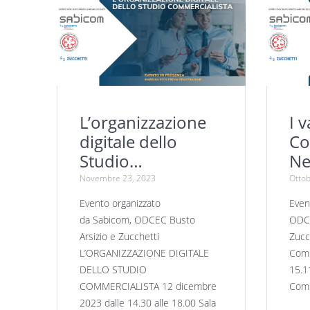
L’organizzazione
I 
digitale dello
Co
Studio
Ne
Commercialista –
Co
Novembre 23, 2023
Ottob
Evento Sabicom |
Sa
Evento organizzato
Even
ODCEC Busto
Bu
da Sabicom, ODCEC Busto
ODCE
Arsizio | Zucchetti
Zu
Arsizio e Zucchetti
Zucch
L’ORGANIZZAZIONE DIGITALE
Comp
DELLO STUDIO
15.11
COMMERCIALISTA 12 dicembre
Comp
2023 dalle 14.30 alle 18.00 Sala