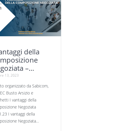
vantaggi della
mposizione
goziata –
mmercialisti –
re 13, 2023
bicom | ODCEC
to organizzato da Sabicom,
sto Arsizio |
C Busto Arsizio e
cchetti
etti I vantaggi della
osizione Negoziata
.23 I vantaggi della
osizione Negoziata…