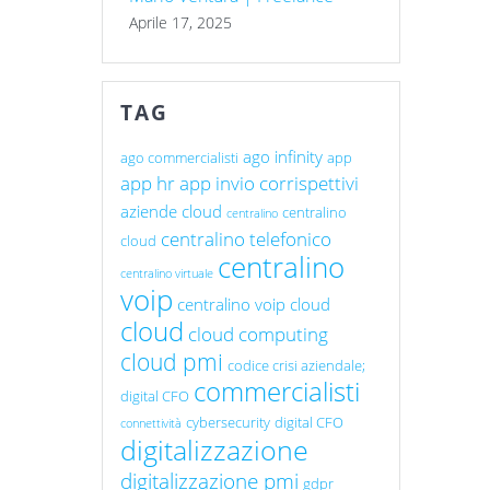
Aprile 17, 2025
TAG
ago infinity
ago commercialisti
app
app hr
app invio corrispettivi
aziende cloud
centralino
centralino
centralino telefonico
cloud
centralino
centralino virtuale
voip
centralino voip cloud
cloud
cloud computing
cloud pmi
codice crisi aziendale;
commercialisti
digital CFO
cybersecurity
digital CFO
connettività
digitalizzazione
digitalizzazione pmi
gdpr