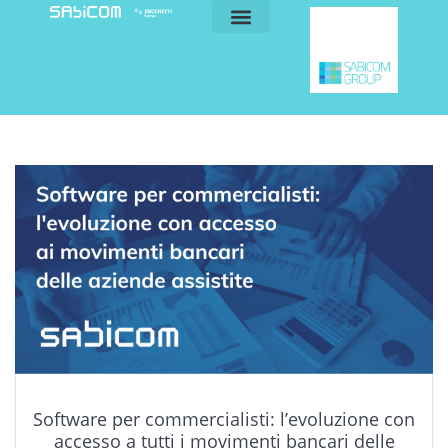
blog e news
my sabicom
Software per commercialisti: l’evoluzione con
accesso a tutti i movimenti bancari delle