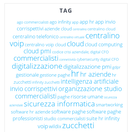
TAG
app hr
app invio
ago infinity
ago commercialisti
app
corrispettivi
aziende cloud
centralino cloud
centralino
centralino
centralino telefonico
centralino virtuale
voip
cloud
cloud computing
centralino voip cloud
cloud pmi
codice crisi aziendale; digital CFO
commercialisti
cybersecurity
digital CFO
connettività
digitalizzazione
digitalizzazione pmi
gdpr
hr
hr aziende
gestionale
gestione paghe
hr
intelligenza artificiale
zucchetti
infinity zucchetti
organizzazione studio
invio corrispettivi
commercialisti
risorse umane
paghe
sicurezza
sicurezza informatica
smartworking
aziendale
software paghe
software paghe
software hr aziende
professionisti
suite hr infinity
studio commercialisti
zucchetti
voip
wildix