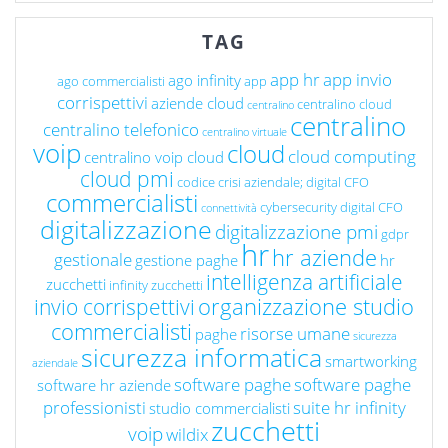
TAG
app hr
app invio
ago infinity
ago commercialisti
app
corrispettivi
aziende cloud
centralino cloud
centralino
centralino
centralino telefonico
centralino virtuale
voip
cloud
cloud computing
centralino voip cloud
cloud pmi
codice crisi aziendale; digital CFO
commercialisti
cybersecurity
digital CFO
connettività
digitalizzazione
digitalizzazione pmi
gdpr
hr
hr aziende
gestionale
gestione paghe
hr
intelligenza artificiale
zucchetti
infinity zucchetti
organizzazione studio
invio corrispettivi
commercialisti
risorse umane
paghe
sicurezza
sicurezza informatica
smartworking
aziendale
software paghe
software paghe
software hr aziende
professionisti
suite hr infinity
studio commercialisti
zucchetti
voip
wildix