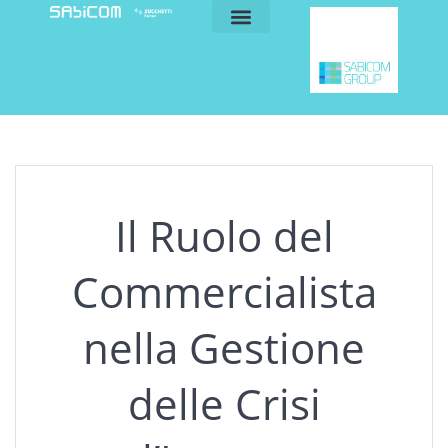
blog e news
my sabicom
Il Ruolo del
Commercialista
nella Gestione
delle Crisi