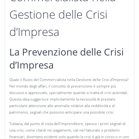
Gestione delle Crisi
d’Impresa
La Prevenzione delle Crisi
d’Impresa
Quale il Ruolo del Commercialista nella Gestione delle Crisi d’Impresa?
Nel mondo degli affari, il concetto di prevenzione è sempre più
discusso e apprezzato, specialmente quando si tratta di crisi aziendali.
Questa idea suggerisce implicitamente la necessità di prestare
particolare attenzione alle anomalie relative alla redditività e al
patrimonio, segnali che possono anticipare una possibile crisi.
Tuttavia, dal punto di vista dell’imprenditore, spesso i primi segnali di
una crisi, come ritardi nei pagamenti, cali nel fatturato o problemi
finanziari, diventano evidenti solo quando la crisi è già in corso o in uno