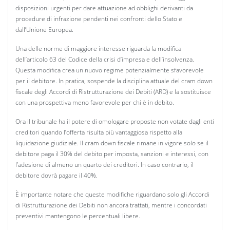
disposizioni urgenti per dare attuazione ad obblighi derivanti da
procedure di infrazione pendenti nei confronti dello Stato e
dall’Unione Europea.
Una delle norme di maggiore interesse riguarda la modifica
dell’articolo 63 del Codice della crisi d’impresa e dell’insolvenza.
Questa modifica crea un nuovo regime potenzialmente sfavorevole
per il debitore. In pratica, sospende la disciplina attuale del cram down
fiscale degli Accordi di Ristrutturazione dei Debiti (ARD) e la sostituisce
con una prospettiva meno favorevole per chi è in debito.
Ora il tribunale ha il potere di omologare proposte non votate dagli enti
creditori quando l’offerta risulta più vantaggiosa rispetto alla
liquidazione giudiziale. Il cram down fiscale rimane in vigore solo se il
debitore paga il 30% del debito per imposta, sanzioni e interessi, con
l’adesione di almeno un quarto dei creditori. In caso contrario, il
debitore dovrà pagare il 40%.
È importante notare che queste modifiche riguardano solo gli Accordi
di Ristrutturazione dei Debiti non ancora trattati, mentre i concordati
preventivi mantengono le percentuali libere.