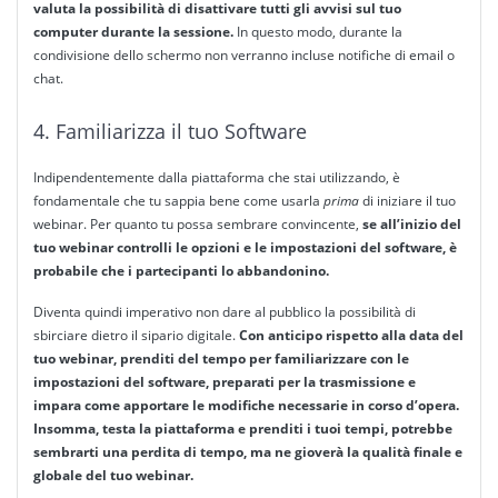
valuta la possibilità di disattivare tutti gli avvisi sul tuo
computer durante la sessione.
In questo modo, durante la
condivisione dello schermo non verranno incluse notifiche di email o
chat.
4. Familiarizza il tuo Software
Indipendentemente dalla piattaforma che stai utilizzando, è
fondamentale che tu sappia bene come usarla
prima
di iniziare il tuo
webinar. Per quanto tu possa sembrare convincente,
se all’inizio del
tuo webinar controlli le opzioni e le impostazioni del software, è
probabile che i partecipanti lo abbandonino.
Diventa quindi imperativo non dare al pubblico la possibilità di
sbirciare dietro il sipario digitale.
Con anticipo rispetto alla data del
tuo webinar, prenditi del tempo per familiarizzare con le
impostazioni del software, preparati per la trasmissione e
impara come apportare le modifiche necessarie in corso d’opera.
Insomma, testa la piattaforma e prenditi i tuoi tempi, potrebbe
sembrarti una perdita di tempo, ma ne gioverà la qualità finale e
globale del tuo webinar.