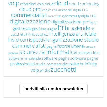
voip
cloud
cloud computing
centralino voip cloud
cloud pmi
codice crisi aziendale; digital CFO
commercialisti
cybersecurity
digital CFO
connettività
digitalizzazione
digitalizzazione pmi
gdpr
hr
hr aziende
gestionale
gestione paghe
hr
intelligenza artificiale
zucchetti
infinity zucchetti
organizzazione studio
invio corrispettivi
commercialisti
risorse umane
paghe
sicurezza
sicurezza informatica
smartworking
aziendale
software paghe
software paghe
software hr aziende
professionisti
suite hr infinity
studio commercialisti
zucchetti
voip
wildix
Iscriviti alla nostra newsletter