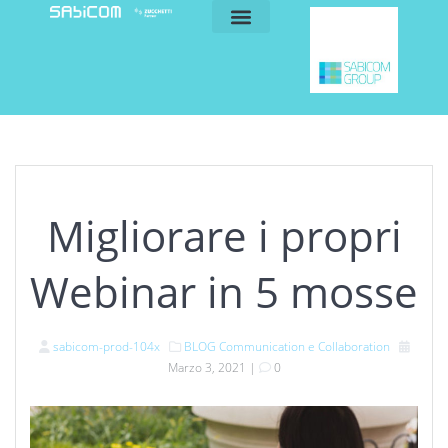
blog e news
my sabicom
Migliorare i propri
Webinar in 5 mosse
sabicom-prod-104x
BLOG
Communication e Collaboration
Marzo 3, 2021
|
0