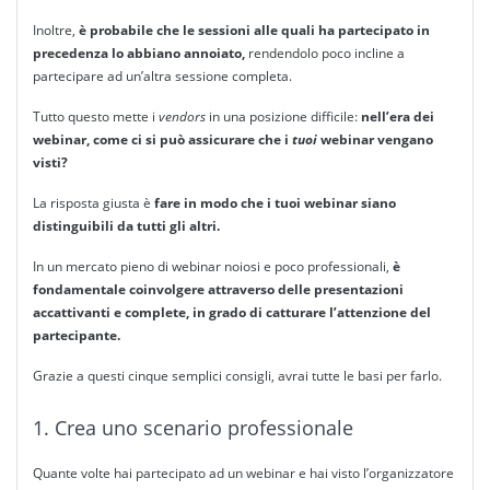
Inoltre,
è probabile che le sessioni alle quali ha partecipato in
precedenza lo abbiano annoiato,
rendendolo poco incline a
partecipare ad un’altra sessione completa.
Tutto questo mette i
vendors
in una posizione difficile:
nell’era dei
webinar, come ci si può assicurare che i
tuoi
webinar vengano
visti?
La risposta giusta è
fare in
modo che i tuoi webinar siano
distinguibili da tutti gli altri.
In un mercato pieno di webinar noiosi e poco professionali,
è
fondamentale coinvolgere attraverso delle presentazioni
accattivanti e complete, in grado di catturare l’attenzione del
partecipante.
Grazie a questi cinque semplici consigli, avrai tutte le basi per farlo.
1. Crea uno scenario professionale
Quante volte hai partecipato ad un webinar e hai visto l’organizzatore