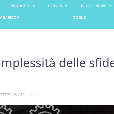
PRODOTTI
SERVIZI
BLOG E NEWS
Y SABICOM
TOOLS
omplessità delle sfid
ebbraio 24, 2021
|
0