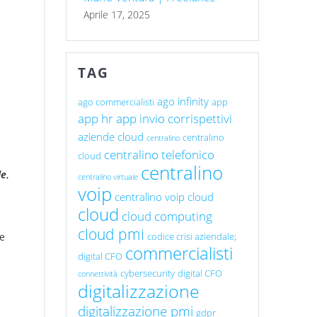
Aprile 17, 2025
TAG
ago infinity
ago commercialisti
app
app hr
app invio corrispettivi
aziende cloud
centralino
centralino
centralino telefonico
cloud
centralino
le
,
centralino virtuale
voip
centralino voip cloud
cloud
cloud computing
cloud pmi
le
codice crisi aziendale;
commercialisti
digital CFO
cybersecurity
digital CFO
connettività
digitalizzazione
digitalizzazione pmi
gdpr