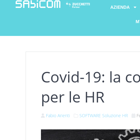
AZIENDA
M
Covid-19: la c
per le HR
Fabio Arienti
SOFTWARE
Soluzione HR
F