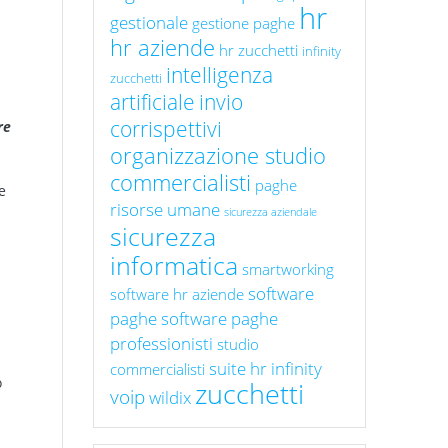
hr
gestionale
gestione paghe
hr aziende
hr zucchetti
infinity
intelligenza
zucchetti
artificiale
invio
corrispettivi
re
organizzazione studio
commercialisti
paghe
e
risorse umane
sicurezza aziendale
sicurezza
informatica
smartworking
software
software hr aziende
paghe
software paghe
professionisti
studio
suite hr infinity
commercialisti
o
zucchetti
voip
wildix