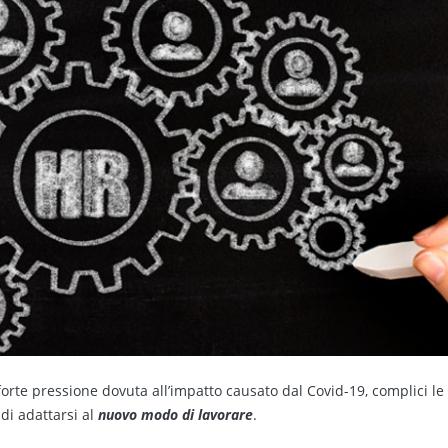
orte pressione dovuta all’impatto causato dal Covid-19, complici le
di adattarsi al
nuovo modo di lavorare
.