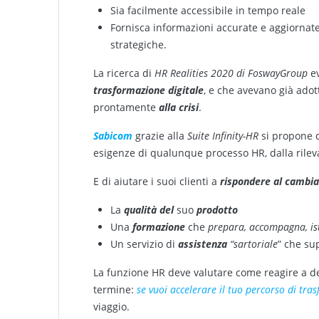
Sia facilmente accessibile in tempo reale
Fornisca informazioni accurate e aggiornate,
strategiche.
La ricerca di
HR Realities 2020 di FoswayGroup
ev
trasformazione digitale
, e che avevano già adot
prontamente
alla crisi
.
Sabicom
grazie alla
Suite Infinity-HR
si propone 
esigenze di qualunque processo HR, dalla rilev
E di aiutare i suoi clienti a
rispondere al cambi
La
qualità del
suo
prodotto
Una
formazione
che
prepara, accompagna, is
Un servizio di
assistenza
“sartoriale
” che su
La funzione HR deve valutare come reagire a de
termine:
se vuoi accelerare il tuo percorso di tra
viaggio.