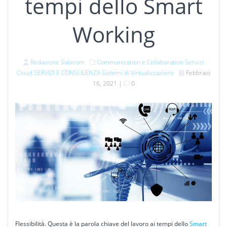
tempi dello Smart
Working
Redazione Sabicom
Communication e Collaboration
Servizi
Cloud
SERVIZI E CONSULENZA
Sistemi di Virtualizzazione
Febbraio
16, 2021
|
0
Flessibilità. Questa è la parola chiave del lavoro ai tempi dello
Smart