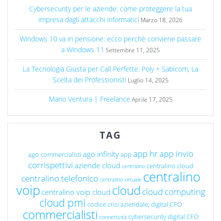
Cybersecurity per le aziende: come proteggere la tua
impresa dagli attacchi informatici
Marzo 18, 2026
Windows 10 va in pensione: ecco perchè conviene passare
a Windows 11
Settembre 11, 2025
La Tecnologia Giusta per Call Perfette: Poly + Sabicom, La
Scelta dei Professionisti
Luglio 14, 2025
Mario Ventura | Freelance
Aprile 17, 2025
TAG
app hr
app invio
ago infinity
ago commercialisti
app
corrispettivi
aziende cloud
centralino cloud
centralino
centralino
centralino telefonico
centralino virtuale
voip
cloud
cloud computing
centralino voip cloud
cloud pmi
codice crisi aziendale; digital CFO
commercialisti
cybersecurity
digital CFO
connettività