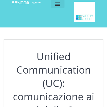
blog e news
my sabicom
Unified
Communication
(UC):
comunicazione ai