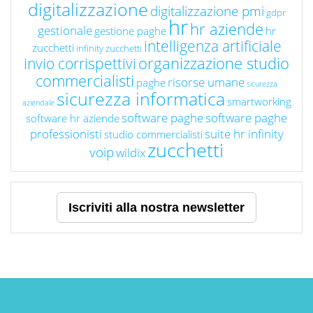
digitalizzazione
digitalizzazione pmi
gdpr
hr
hr aziende
gestionale
gestione paghe
hr
intelligenza artificiale
zucchetti
infinity zucchetti
organizzazione studio
invio corrispettivi
commercialisti
risorse umane
paghe
sicurezza
sicurezza informatica
smartworking
aziendale
software paghe
software paghe
software hr aziende
professionisti
suite hr infinity
studio commercialisti
zucchetti
voip
wildix
Iscriviti alla nostra newsletter