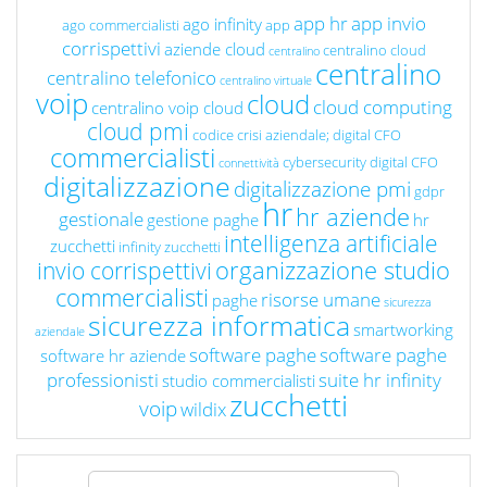
app hr
app invio
ago infinity
ago commercialisti
app
corrispettivi
aziende cloud
centralino cloud
centralino
centralino
centralino telefonico
centralino virtuale
voip
cloud
cloud computing
centralino voip cloud
cloud pmi
codice crisi aziendale; digital CFO
commercialisti
cybersecurity
digital CFO
connettività
digitalizzazione
digitalizzazione pmi
gdpr
hr
hr aziende
gestionale
gestione paghe
hr
intelligenza artificiale
zucchetti
infinity zucchetti
organizzazione studio
invio corrispettivi
commercialisti
risorse umane
paghe
sicurezza
sicurezza informatica
smartworking
aziendale
software paghe
software paghe
software hr aziende
professionisti
suite hr infinity
studio commercialisti
zucchetti
voip
wildix