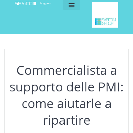
blog e news
my sabicom
Commercialista a
supporto delle PMI:
come aiutarle a
ripartire