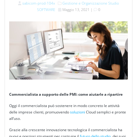
sabicom-prod-104x
Gestione e Organizzazione Studio
SOFTWARE
Maggio 13, 2021
|
0
Commercialista a supporto delle PMI: come aiutarle a ripartire
Oggi il
commercialista
può sostenere in modo concreto le attività
delle imprese
clienti
, promuovendo
soluzioni
Cloud semplici e pronte
all’uso.
Grazie alla crescente innovazione tecnologica il
commercialista
ha
nuovi e preziosi strumenti per costruire il
futuro dello studio
, dei suoi