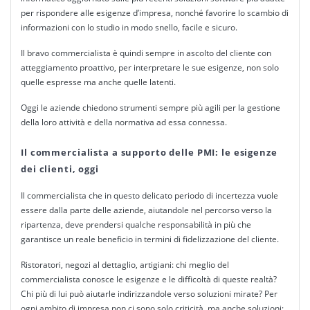
per rispondere alle esigenze d’
impresa
, nonché favorire lo scambio di
informazioni con lo studio in modo snello, facile e sicuro.
Il bravo
commercialista
è quindi sempre in ascolto del cliente con
atteggiamento proattivo, per interpretare le sue esigenze, non solo
quelle espresse ma anche quelle latenti.
Oggi le aziende chiedono strumenti sempre più agili per la
gestione
della loro attività e della normativa ad essa connessa.
Il commercialista a supporto delle PMI: le esigenze
dei clienti, oggi
Il
commercialista
che in questo delicato periodo di incertezza vuole
essere dalla parte delle aziende, aiutandole nel percorso verso la
ripartenza, deve prendersi qualche responsabilità in più che
garantisce un reale beneficio in termini di fidelizzazione del cliente.
Ristoratori, negozi al dettaglio, artigiani: chi meglio del
commercialista
conosce le esigenze e le difficoltà di queste realtà?
Chi più di lui può aiutarle indirizzandole verso
soluzioni
mirate? Per
ogni ambito di
impresa
non ci sono solo criticità, ma anche soluzioni: