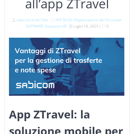
all’app ZTravel
sabicom-prod-104x
APP
BLOG
Organizzazione del Personale
SOFTWARE
Soluzione HR
Luglio 19, 2023
|
0
App ZTravel: la
soluzione mobile per