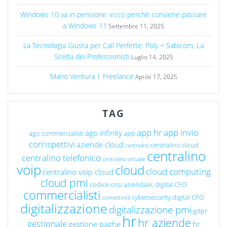
Windows 10 va in pensione: ecco perchè conviene passare
a Windows 11
Settembre 11, 2025
La Tecnologia Giusta per Call Perfette: Poly + Sabicom, La
Scelta dei Professionisti
Luglio 14, 2025
Mario Ventura | Freelance
Aprile 17, 2025
TAG
app hr
app invio
ago infinity
ago commercialisti
app
corrispettivi
aziende cloud
centralino cloud
centralino
centralino
centralino telefonico
centralino virtuale
voip
cloud
cloud computing
centralino voip cloud
cloud pmi
codice crisi aziendale; digital CFO
commercialisti
cybersecurity
digital CFO
connettività
digitalizzazione
digitalizzazione pmi
gdpr
hr
hr aziende
gestionale
gestione paghe
hr