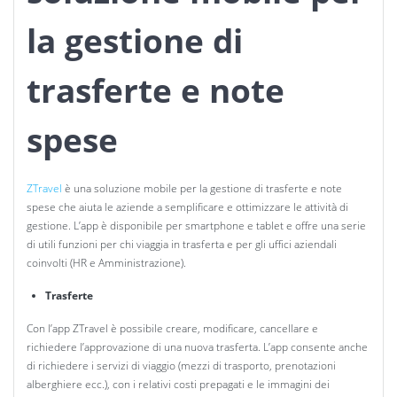
la gestione di
trasferte e note
spese
ZTravel
è una soluzione mobile per la gestione di trasferte e note
spese che aiuta le aziende a semplificare e ottimizzare le attività di
gestione. L’app è disponibile per smartphone e tablet e offre una serie
di utili funzioni per chi viaggia in trasferta e per gli uffici aziendali
coinvolti (HR e Amministrazione).
Trasferte
Con l’app ZTravel è possibile creare, modificare, cancellare e
richiedere l’approvazione di una nuova trasferta. L’app consente anche
di richiedere i
servizi di viaggio (mezzi di trasporto, prenotazioni
alberghiere ecc.), con i relativi costi prepagati e le immagini dei