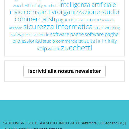
intelligenza artificiale
zucchetti
infinity zucchetti
organizzazione studio
invio corrispettivi
commercialisti
risorse umane
paghe
sicurezza
sicurezza informatica
smartworking
aziendale
software paghe
software paghe
software hr aziende
professionisti
suite hr infinity
studio commercialisti
zucchetti
voip
wildix
Iscriviti alla nostra newsletter
SABICOM SRL SOCIETÀ A SOCIO UNICO via XX Settembre, 30 Legnano (MI) |