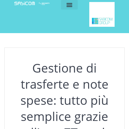
blog e news
my sabicom
Gestione di
trasferte e note
spese: tutto più
semplice grazie