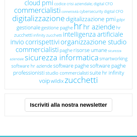
cloud pmi
codice crisi aziendale; digital CFO
commercialisti
cybersecurity
digital CFO
connettività
digitalizzazione
digitalizzazione pmi
gdpr
hr
hr aziende
gestionale
gestione paghe
hr
intelligenza artificiale
zucchetti
infinity zucchetti
organizzazione studio
invio corrispettivi
commercialisti
risorse umane
paghe
sicurezza
sicurezza informatica
smartworking
aziendale
software paghe
software paghe
software hr aziende
professionisti
suite hr infinity
studio commercialisti
zucchetti
voip
wildix
Iscriviti alla nostra newsletter