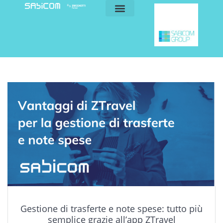
blog e news
my sabicom
Gestione di trasferte e note spese: tutto più
semplice grazie all’app ZTravel