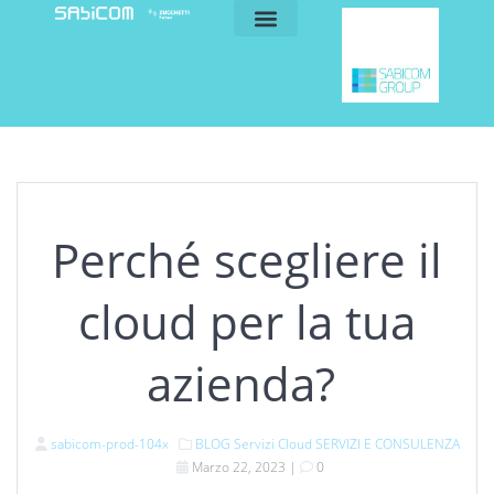
blog e news
my sabicom
Perché scegliere il
cloud per la tua
azienda?
sabicom-prod-104x
BLOG
Servizi Cloud
SERVIZI E CONSULENZA
Marzo 22, 2023
|
0