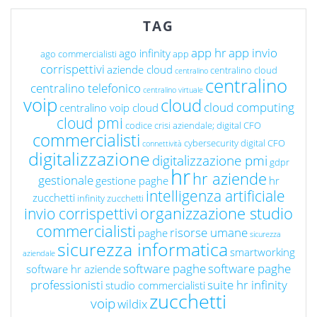
TAG
app hr
app invio
ago infinity
ago commercialisti
app
corrispettivi
aziende cloud
centralino cloud
centralino
centralino
centralino telefonico
centralino virtuale
voip
cloud
cloud computing
centralino voip cloud
cloud pmi
codice crisi aziendale; digital CFO
commercialisti
cybersecurity
digital CFO
connettività
digitalizzazione
digitalizzazione pmi
gdpr
hr
hr aziende
gestionale
gestione paghe
hr
intelligenza artificiale
zucchetti
infinity zucchetti
organizzazione studio
invio corrispettivi
commercialisti
risorse umane
paghe
sicurezza
sicurezza informatica
smartworking
aziendale
software paghe
software paghe
software hr aziende
professionisti
suite hr infinity
studio commercialisti
zucchetti
voip
wildix