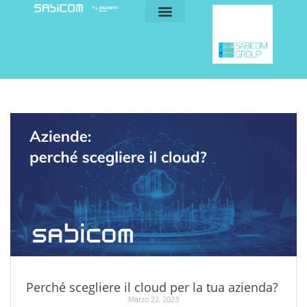
blog e news
my sabicom
Perché scegliere il cloud per la tua azienda?
Marzo 22, 2023