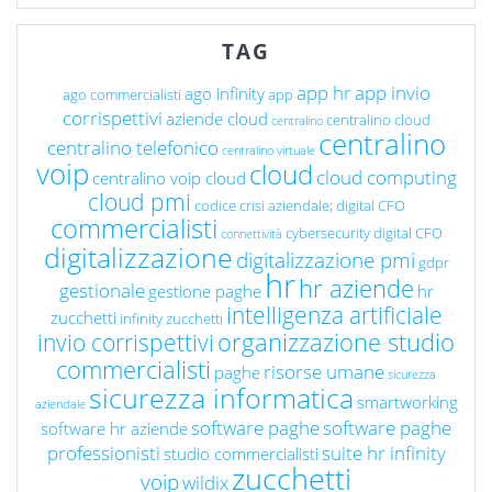
TAG
app hr
app invio
ago infinity
ago commercialisti
app
corrispettivi
aziende cloud
centralino cloud
centralino
centralino
centralino telefonico
centralino virtuale
voip
cloud
cloud computing
centralino voip cloud
cloud pmi
codice crisi aziendale; digital CFO
commercialisti
cybersecurity
digital CFO
connettività
digitalizzazione
digitalizzazione pmi
gdpr
hr
hr aziende
gestionale
gestione paghe
hr
intelligenza artificiale
zucchetti
infinity zucchetti
organizzazione studio
invio corrispettivi
commercialisti
risorse umane
paghe
sicurezza
sicurezza informatica
smartworking
aziendale
software paghe
software paghe
software hr aziende
professionisti
suite hr infinity
studio commercialisti
zucchetti
voip
wildix