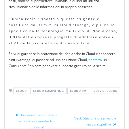
costi, nonché di permettere un’analisi e quindi un utilizzo
rivoluzionario delle informazioni in proprio possesso.
L’unica reale risposta a queste esigenze è
costituita dai servizi di cloud storage, e più nello
specifico dalle tecnologie multi-cloud. Non a caso,
il 91% delle imprese progetta di adottare entro il
2021 delle architetture di questo tipo.
Se vuoi garantire la protezione dei dati anche in Cloud e conoscere
tutti i vantaggi di passare ad una soluzione Cloud,
contatta
un
Consulente Sabicom per avere supporto gratuito nella scelta.
CLOUD
CLOUD COMPUTING
CLOUD PMI
SERVIZI CLOUD
Previous:
Green Pass e
Next:
Stazione di servizio e
accesso in azienda? No
invio corrispettivi
problem!