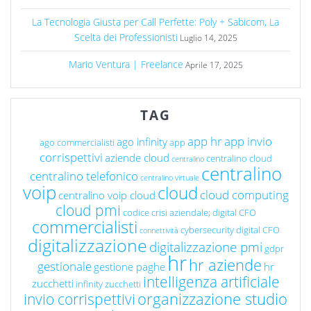
La Tecnologia Giusta per Call Perfette: Poly + Sabicom, La
Scelta dei Professionisti
Luglio 14, 2025
Mario Ventura | Freelance
Aprile 17, 2025
TAG
app hr
app invio
ago infinity
ago commercialisti
app
corrispettivi
aziende cloud
centralino cloud
centralino
centralino
centralino telefonico
centralino virtuale
voip
cloud
cloud computing
centralino voip cloud
cloud pmi
codice crisi aziendale; digital CFO
commercialisti
cybersecurity
digital CFO
connettività
digitalizzazione
digitalizzazione pmi
gdpr
hr
hr aziende
gestionale
gestione paghe
hr
intelligenza artificiale
zucchetti
infinity zucchetti
organizzazione studio
invio corrispettivi