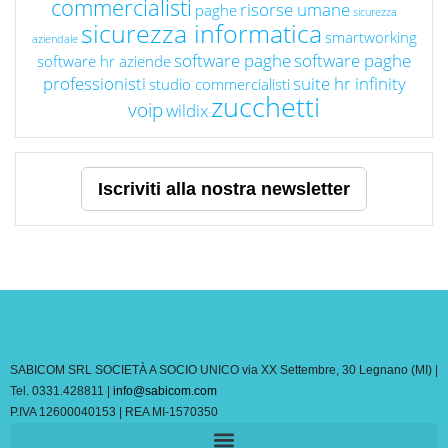
commercialisti
risorse umane
paghe
sicurezza
sicurezza informatica
smartworking
aziendale
software paghe
software paghe
software hr aziende
professionisti
suite hr infinity
studio commercialisti
zucchetti
voip
wildix
Iscriviti alla nostra newsletter
SABICOM SRL SOCIETÀ A SOCIO UNICO via XX Settembre, 30 Legnano (MI) |
Tel. 0331.428811 |
info@sabicom.com
P.IVA 12600040153 | REA MI-1570350